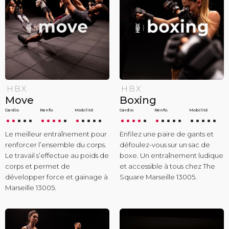
HBX
HBX
Move
Boxing
Cardio
Renfo.
Mobilité
Cardio
Renfo.
Mobilité
Le meilleur entraînement pour
Enfilez une paire de gants et
renforcer l’ensemble du corps.
défoulez-vous sur un sac de
Le travail s’effectue au poids de
boxe. Un entraînement ludique
corps et permet de
et accessible à tous chez The
développer force et gainage à
Square Marseille 13005.
Marseille 13005.