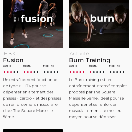
HBX
Activité
Fusion
Burn Training
Cardio
Renfo.
Mobilité
Cardio
Renfo.
Mobilité
Un entraînement fonctionnel
Le Burn training est un
de type « HIIT » pour se
entraînement intensif complet
dépenser en alternant des
proposé par The Square
phases « cardio » et des phases
Marseille 5ème, idéal pour se
de renforcement musculaire
dépenser et se renforcer
chez The Square Marseille
musculairement. Le meilleur
5ème.
moyen pour se dépasser.