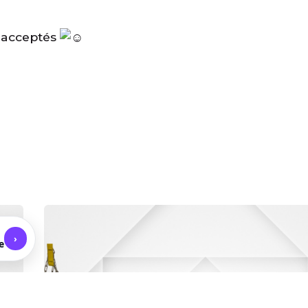
s acceptés
s
›
e